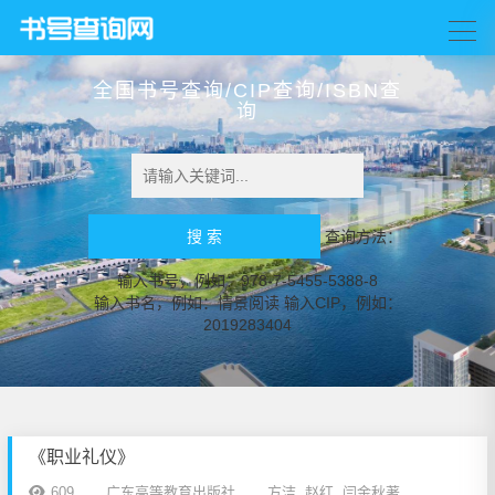
全国书号查询/CIP查询/ISBN查
询
查询方法：
输入书号，例如：978-7-5455-5388-8
输入书名，例如：情景阅读 输入CIP，例如：
2019283404
《职业礼仪》
609
广东高等教育出版社
方洁, 赵红, 闫金秋著